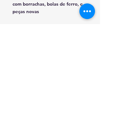
com borrachas, bolas de ferro, e
peças novas
RESOLUÇAO DE CONFLITOS DE CONSUMO
EM CASO DE LITIGIO O CONSUMIDOR
PODE RECORRER A ESTA ENTIDADE DE
RESOLUCAO DE LITIGIOS.
CICAP - TRIBUNAL ARBITRAL DE CONSUMO
MORADA: RUA DAMIAO DE GOIS, 31 LOJA
6 - 4050-225
PORTO - T.
22 550 83 49
© 2021 Connection Plus Portugal S.A.