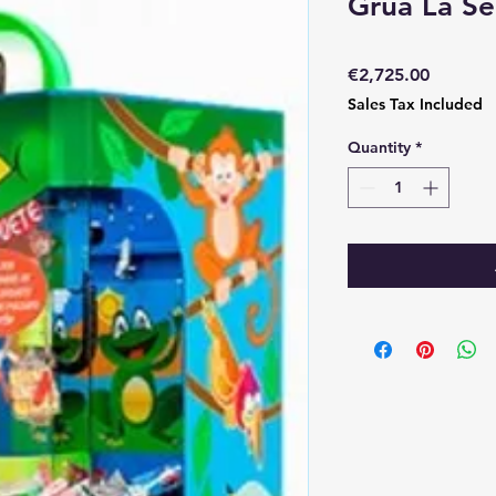
Grua La Se
Price
€2,725.00
Sales Tax Included
Quantity
*