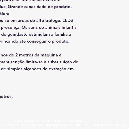
 luz. Grande capacidade de produto.
tion:
ulso em áreas de alto tráfego. LEDS
 presença. Os sons de animais infantis
do guindaste estimulam a família a
 brincando até conseguir o produto.
nos de 2 metros da máquina e
anutenção limita-se à substituição de
s de simples alçapões de extração em
etros,
RESOLUÇAO DE CONFLITOS DE CONSUMO
IO O CONSUMIDOR PODE RECORRER A ESTA ENTIDADE DE RESOLUCAO DE LITIGIOS.