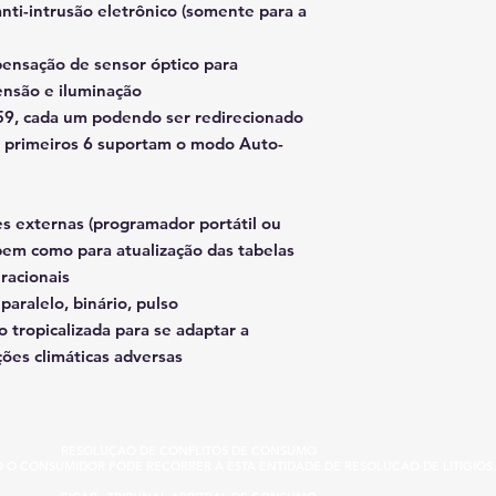
anti-intrusão eletrônico (somente para a
ensação de sensor óptico para
ensão e iluminação
é 59, cada um podendo ser redirecionado
s primeiros 6 suportam o modo Auto-
es externas (programador portátil ou
 bem como para atualização das tabelas
racionais
aralelo, binário, pulso
 tropicalizada para se adaptar a
ões climáticas adversas
RESOLUÇAO DE CONFLITOS DE CONSUMO
IO O CONSUMIDOR PODE RECORRER A ESTA ENTIDADE DE RESOLUCAO DE LITIGIOS.