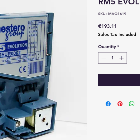
RM5 EVOL
SKU: MAQ1619
Price
€193.11
Sales Tax Included
Quantity
*