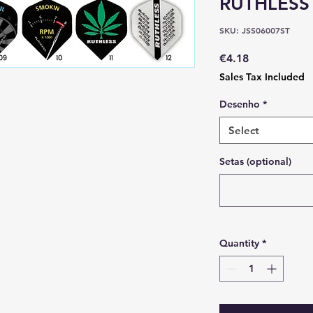
RUTHLESS 
SKU: JSS06007ST
Price
€4.18
Sales Tax Included
Desenho
*
Select
Setas (optional)
Quantity
*